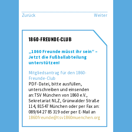
Zurück
Weiter
1860-FREUNDE-CLUB
„1860 Freunde müsst ihr sein“ –
Jetzt die Fußballabteilung
unterstützen!
Mitgliedsantrag für den 1860-
Freunde-Club
PDF-Datei, bitte ausfüllen,
unterschreiben und einsenden
an:TSV München von 1860 e.V.,
Sekretariat NLZ, Grünwalder Straße
114, 81547 München oder per Fax an:
089/64 27 85 319 oder per E-Mail an
1860freunde@tsv1860muenchen.org