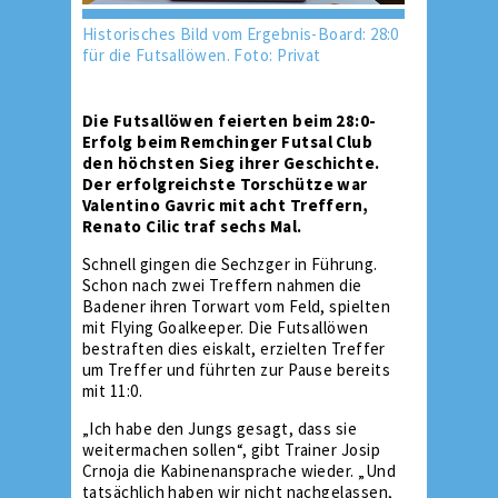
Historisches Bild vom Ergebnis-Board: 28:0
für die Futsallöwen. Foto: Privat
Die Futsallöwen feierten beim 28:0-
Erfolg beim Remchinger Futsal Club
den höchsten Sieg ihrer Geschichte.
Der erfolgreichste Torschütze war
Valentino Gavric mit acht Treffern,
Renato Cilic traf sechs Mal.
Schnell gingen die Sechzger in Führung.
Schon nach zwei Treffern nahmen die
Badener ihren Torwart vom Feld, spielten
mit Flying Goalkeeper. Die Futsallöwen
bestraften dies eiskalt, erzielten Treffer
um Treffer und führten zur Pause bereits
mit 11:0.
„Ich habe den Jungs gesagt, dass sie
weitermachen sollen“, gibt Trainer Josip
Crnoja die Kabinenansprache wieder. „Und
tatsächlich haben wir nicht nachgelassen,